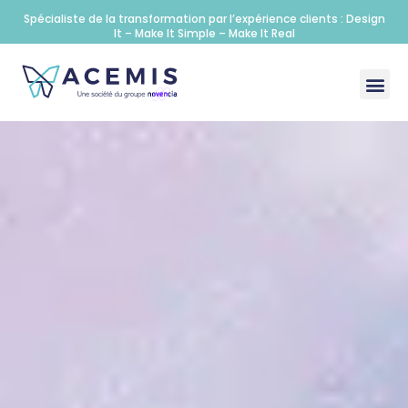
Spécialiste de la transformation par l’expérience clients : Design
It – Make It Simple – Make It Real