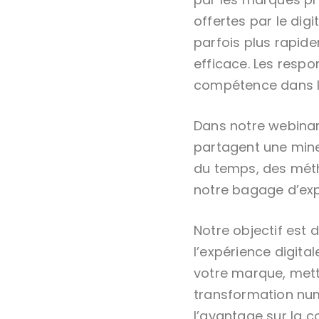
offertes par le dig
parfois plus rapid
efficace. Les resp
compétence dans la 
Dans notre webinar
partagent une mine
du temps, des méth
notre bagage d’exp
Notre objectif est 
l’expérience digita
votre marque, mett
transformation num
l’avantage sur la c