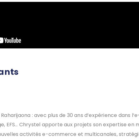
nants
 Raharijaona : avec plus de 30 ans d’expérience dans l
e, EFS… Chrystel apporte aux projets son expertise en m
elles activités e-commerce et multicanales, stratégie