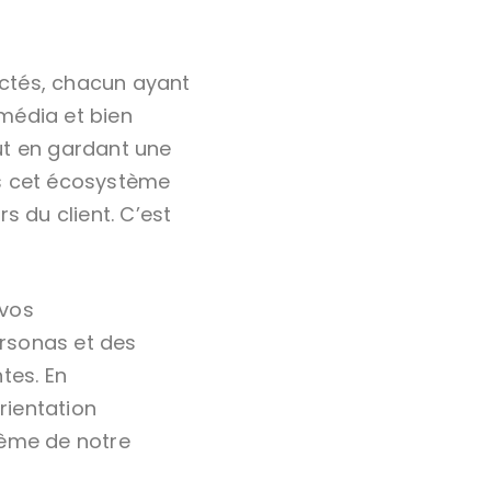
ectés, chacun ayant
 média et bien
ut en gardant une
ns cet écosystème
s du client. C’est
 vos
rsonas et des
tes. En
rientation
même de notre