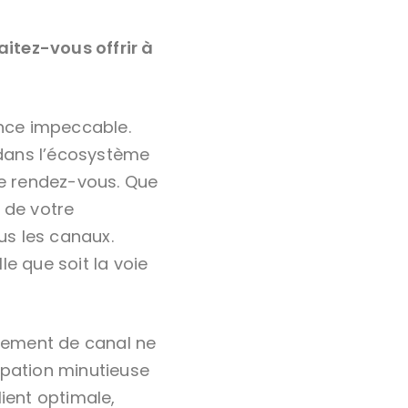
itez-vous offrir à
nce impeccable.
 dans l’écosystème
de rendez-vous. Que
 de votre
us les canaux.
le que soit la voie
ngement de canal ne
ipation minutieuse
lient optimale,