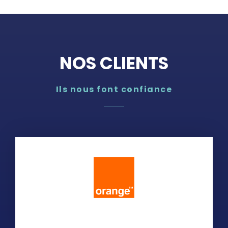
NOS CLIENTS
Ils nous font confiance
Orange est un
opérateur de réseaux
et créateur
d'expériences
digitales présent
dans 26 pays et
comptant 253
millions de clients.