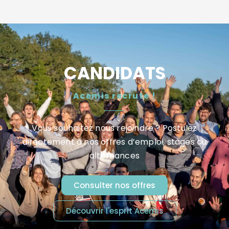
CANDIDATS
Acemis recrute !
Vous souhaitez nous rejoindre ? Postulez
directement à nos offres d’emploi, stages ou
alternances
Consulter nos offres
Découvrir l'esprit Acemis