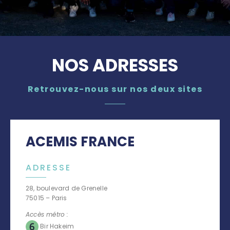
NOS ADRESSES
Retrouvez-nous sur nos deux sites
ACEMIS FRANCE
ADRESSE
28, boulevard de Grenelle
75015 – Paris
Accès métro :
Bir Hakeim